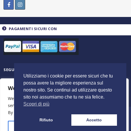
PAGAMENTI SICURI CON
SEGUICI SU
Utilizziamo i cookie per essere sicuri che tu
possa avere la migliore esperienza sul
We value your privacy
nostro sito. Se continui ad utilizzare questo
sito noi assumiamo che tu ne sia felice.
We use cookies to enhance your browsing experience,
Scopri di più
serve personalised ads or content, and analyse our traffic.
By clicking "Accept All", you consent to our use of cookies.
© 2023 ItalyShoppers - P.I 02720720602 | Credit by
MimosaBlu
Rifiuto
Accetto
Stampa e Costi
Spedizione e Resi
Termini e Condizioni
Azienda
Customise
Reject All
Accept All