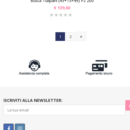
Busta Tulipani (45+15×49) Pz 200
€
139,80
»
1
2
ISCRIVITI ALLA NEWSLETTER: