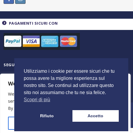
PAGAMENTI SICURI CON
SEGUICI SU
Utilizziamo i cookie per essere sicuri che tu
possa avere la migliore esperienza sul
We value your privacy
nostro sito. Se continui ad utilizzare questo
sito noi assumiamo che tu ne sia felice.
We use cookies to enhance your browsing experience,
Scopri di più
serve personalised ads or content, and analyse our traffic.
By clicking "Accept All", you consent to our use of cookies.
© 2023 ItalyShoppers - P.I 02720720602 | Credit by
MimosaBlu
Rifiuto
Accetto
Stampa e Costi
Spedizione e Resi
Termini e Condizioni
Azienda
Customise
Reject All
Accept All
Need help? Our team is just a message away