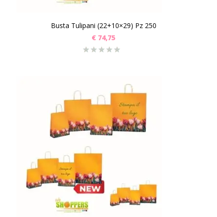
Busta Tulipani (22+10×29) Pz 250
€
74,75