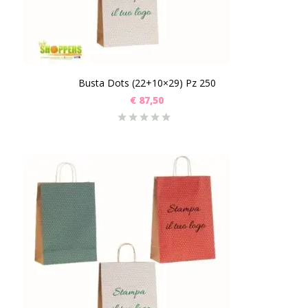
Busta Dots (22+10×29) Pz 250
€
87,50