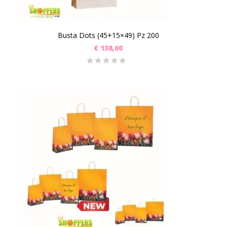
Busta Dots (45+15×49) Pz 200
€
138,00