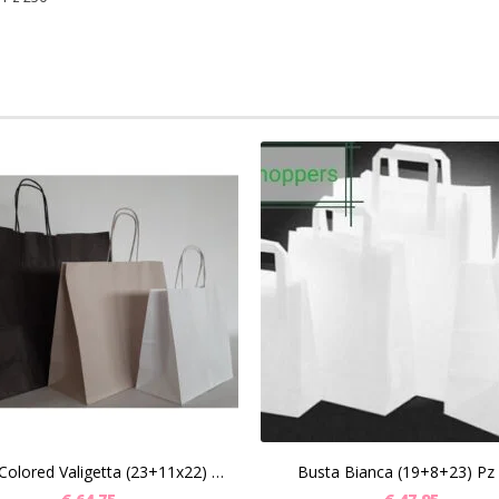
SCEGLI
SCEGLI
Busta Colored Valigetta (23+11x22) Pz 250
Busta Bianca (19+8+23) Pz