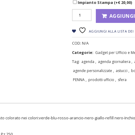
Impianto Stampa (+
€
20,00
)
AGGIUNGI
AGGIUNGI ALLA LISTA DEI 
COD:
N/A
Categorie:
Gadget per Ufficio e M
Tag:
,
,
agenda
agenda giornaliera
,
,
agende personalizzate
astucci
bo
,
,
PENNA
prodotti ufficio
sfera
to colorato nei colori:verde-blu-rosso-arancio-nero-giallo-refill nero-Inchi
 Pz 250