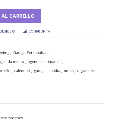
 AL CARRELLO
DESIDERI
CONFRONTA
,
eeting
Gadget Personalizzati
,
,
agenda memo
agenda settimanale
,
,
,
,
,
,
rsello
calendari
gadget
matita
notes
organaizer
ostro tedesco