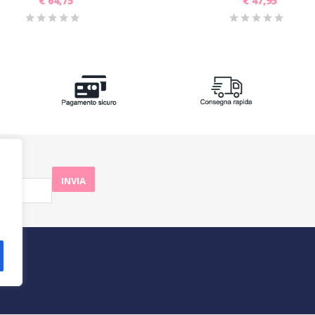
€
64,75
€
47,95