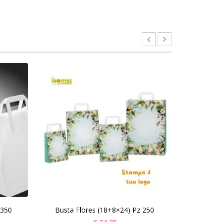
SCEGLI
SC
 350
Busta Flores (18+8×24) Pz 250
Shopper 