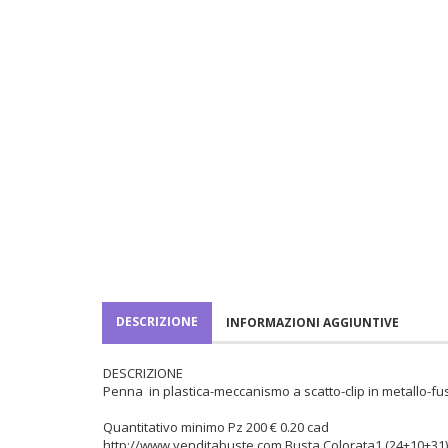
DESCRIZIONE
INFORMAZIONI AGGIUNTIVE
DESCRIZIONE
Penna in plastica-meccanismo a scatto-clip in metallo-fus
Quantitativo minimo Pz 200 € 0.20 cad
http://www.venditabuste.com
Busta Colorata1 (24+10+31)