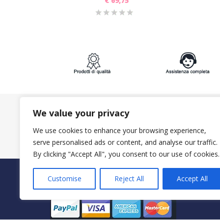
€
69,75
We value your privacy
ISCRIVITI ALLA NEWSLETTER:
We use cookies to enhance your browsing experience,
serve personalised ads or content, and analyse our traffic.
By clicking "Accept All", you consent to our use of cookies.
PAGAMENTI SICURI CON
Customise
Reject All
Accept All