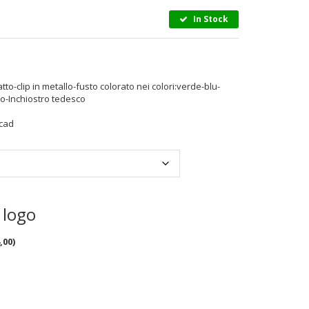
In Stock
to-clip in metallo-fusto colorato nei colori:verde-blu-
ro-Inchiostro tedesco
 cad
 logo
,00
)