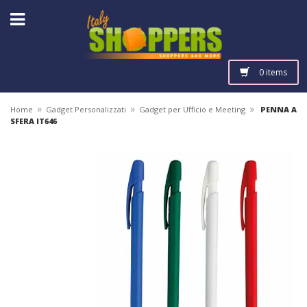
0 items
»
»
»
Home
Gadget Personalizzati
Gadget per Ufficio e Meeting
PENNA A
SFERA IT646