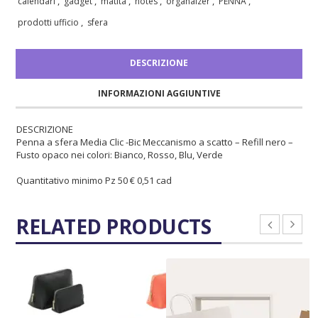
,
,
,
,
,
,
calendari
gadget
matita
notes
organaizer
PENNA
,
prodotti ufficio
sfera
DESCRIZIONE
INFORMAZIONI AGGIUNTIVE
DESCRIZIONE
Penna a sfera Media Clic -Bic Meccanismo a scatto – Refill nero –
Fusto opaco nei colori: Bianco, Rosso, Blu, Verde
Quantitativo minimo Pz 50 € 0,51 cad
RELATED PRODUCTS