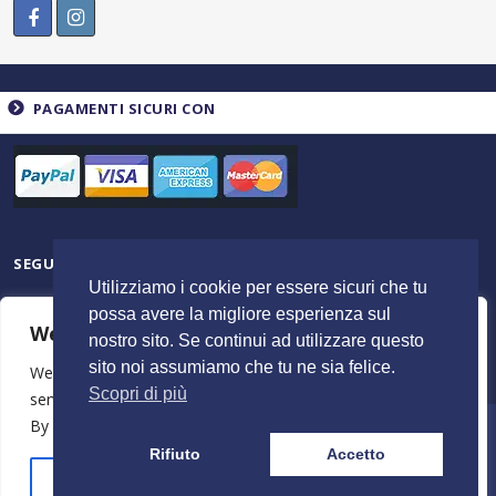
PAGAMENTI SICURI CON
SEGUICI SU
Utilizziamo i cookie per essere sicuri che tu
possa avere la migliore esperienza sul
We value your privacy
nostro sito. Se continui ad utilizzare questo
sito noi assumiamo che tu ne sia felice.
We use cookies to enhance your browsing experience,
Scopri di più
serve personalised ads or content, and analyse our traffic.
By clicking "Accept All", you consent to our use of cookies.
© 2023 ItalyShoppers - P.I 02720720602 | Credit by
MimosaBlu
Rifiuto
Accetto
Stampa e Costi
Spedizione e Resi
Termini e Condizioni
Azienda
Customise
Reject All
Accept All