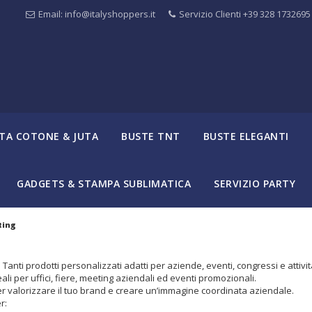
Email: info@italyshoppers.it
Servizio Clienti +39 328 1732695
TA COTONE & JUTA
BUSTE TNT
BUSTE ELEGANTI
GADGETS & STAMPA SUBLIMATICA
SERVIZIO PARTY
ting
 Tanti prodotti personalizzati adatti per aziende, eventi, congressi e attivi
ali per uffici, fiere, meeting aziendali ed eventi promozionali.
per valorizzare il tuo brand e creare un’immagine coordinata aziendale.
r: