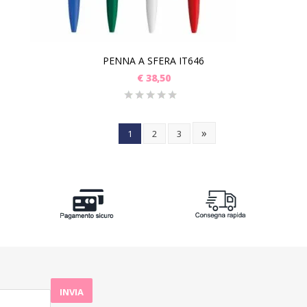
PENNA A SFERA IT646
€
38,50
»
1
2
3