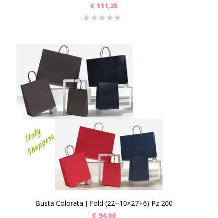
€
111,25
Busta Colorata J-Fold (22+10×27+6) Pz 200
€
94,00