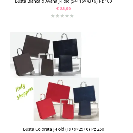
Busta Bianca o Avana J-Fold (54+16×43+6) Pz 100
€
85,00
Busta Colorata J-Fold (19+9×25+6) Pz 250