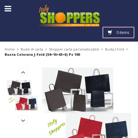
0 items
»
»
»
»
Home
Buste di carta
Shopper carta personalizzabili
Busta J-Fold
Busta Colorata J-Fold (54+16×43+6) Pz 100