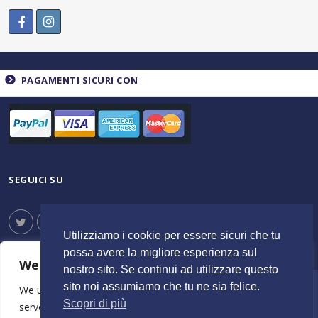
PAGAMENTI SICURI CON
SEGUICI SU
Utilizziamo i cookie per essere sicuri che tu
possa avere la migliore esperienza sul
We value your privacy
nostro sito. Se continui ad utilizzare questo
sito noi assumiamo che tu ne sia felice.
We use cookies to enhance your browsing experience,
© 2023 ItalyShoppers - P.I 02720720602 | Credit by
MimosaBlu
Scopri di più
serve personalised ads or content, and analyse our traffic.
Stampa e Costi
Spedizione e Resi
Termini e Condizioni
Azienda