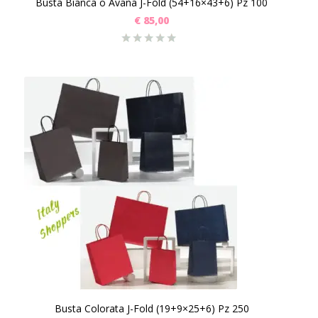
Busta Bianca o Avana J-Fold (54+16×43+6) Pz 100
€
85,00
Busta Colorata J-Fold (19+9×25+6) Pz 250