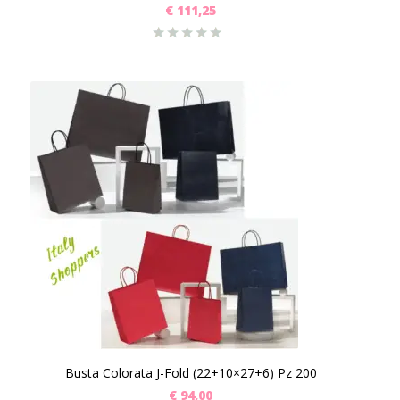
€
111,25
Busta Colorata J-Fold (22+10×27+6) Pz 200
€
94,00