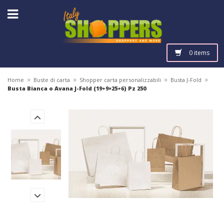
0 items
»
»
»
»
Home
Buste di carta
Shopper carta personalizzabili
Busta J-Fold
Busta Bianca o Avana J-Fold (19+9×25+6) Pz 250