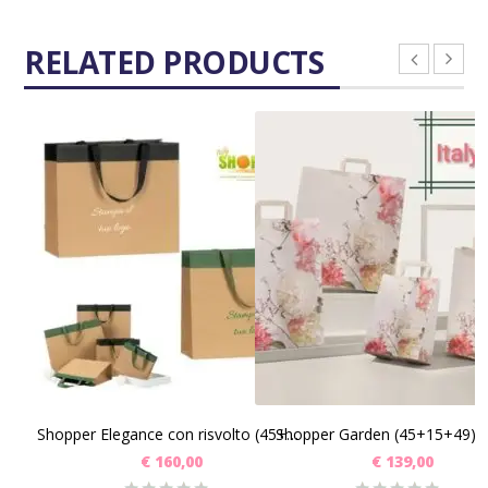
RELATED PRODUCTS
SCEGLI
SCEGLI
Shopper Garden (45+15+49) 
Shopper Elegance con risvolto (45+15x35) Pz 100
€
160,00
€
139,00