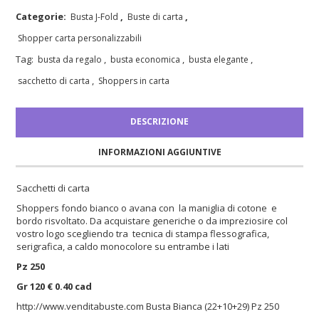
Categorie:
,
,
Busta J-Fold
Buste di carta
Shopper carta personalizzabili
Tag:
,
,
,
busta da regalo
busta economica
busta elegante
,
sacchetto di carta
Shoppers in carta
DESCRIZIONE
INFORMAZIONI AGGIUNTIVE
Sacchetti di carta
Shoppers fondo bianco o avana con la maniglia di cotone e
bordo risvoltato. Da acquistare generiche o da impreziosire col
vostro logo scegliendo tra tecnica di stampa flessografica,
serigrafica, a caldo monocolore su entrambe i lati
Pz 250
Gr 120 € 0.40 cad
http://www.venditabuste.com
Busta Bianca (22+10+29) Pz 250