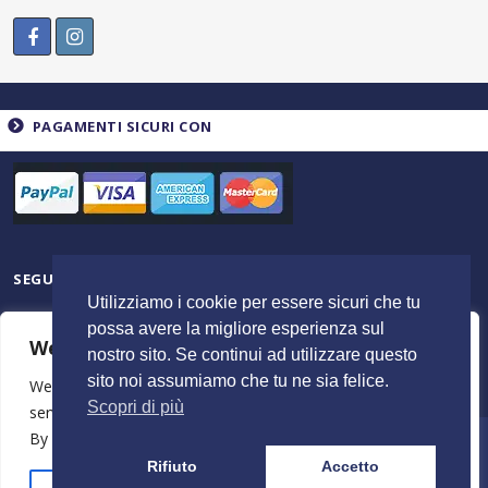
PAGAMENTI SICURI CON
SEGUICI SU
Utilizziamo i cookie per essere sicuri che tu
possa avere la migliore esperienza sul
We value your privacy
nostro sito. Se continui ad utilizzare questo
sito noi assumiamo che tu ne sia felice.
We use cookies to enhance your browsing experience,
Scopri di più
serve personalised ads or content, and analyse our traffic.
By clicking "Accept All", you consent to our use of cookies.
© 2023 ItalyShoppers - P.I 02720720602 | Credit by
MimosaBlu
Rifiuto
Accetto
Stampa e Costi
Spedizione e Resi
Termini e Condizioni
Azienda