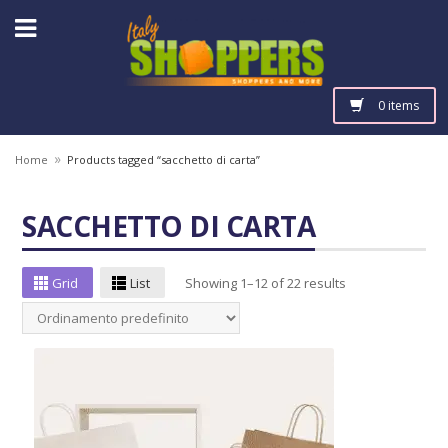
0 items
»
Home
Products tagged “sacchetto di carta”
SACCHETTO DI CARTA
Grid
List
Showing 1–12 of 22 results