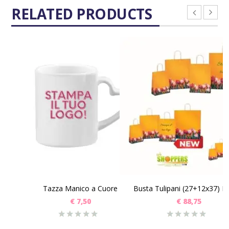
RELATED PRODUCTS
SCEGLI
SCEGLI
Tazza Manico a Cuore
Busta Tulipani (27+12x37) P
€
7,50
€
88,75