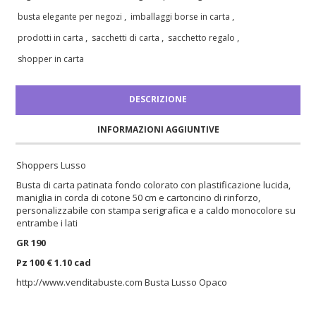
,
,
busta elegante per negozi
imballaggi borse in carta
,
,
,
prodotti in carta
sacchetti di carta
sacchetto regalo
shopper in carta
DESCRIZIONE
INFORMAZIONI AGGIUNTIVE
Shoppers Lusso
Busta di carta patinata fondo colorato con plastificazione lucida,
maniglia in corda di cotone 50 cm e cartoncino di rinforzo,
personalizzabile con stampa serigrafica e a caldo monocolore su
entrambe i lati
GR 190
Pz 100 € 1.10 cad
http://www.venditabuste.com
Busta Lusso Opaco