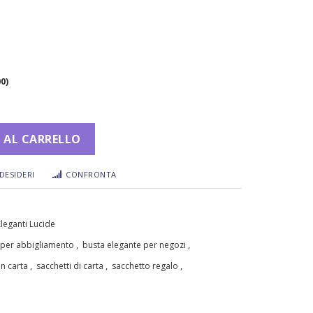
00
)
 AL CARRELLO
DESIDERI
CONFRONTA
leganti Lucide
,
,
 per abbigliamento
busta elegante per negozi
,
,
,
in carta
sacchetti di carta
sacchetto regalo