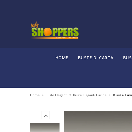
HOME
BUSTE DI CARTA
BUS
»
»
»
Home
Buste Eleganti
Buste Eleganti Lucide
Busta Luxu