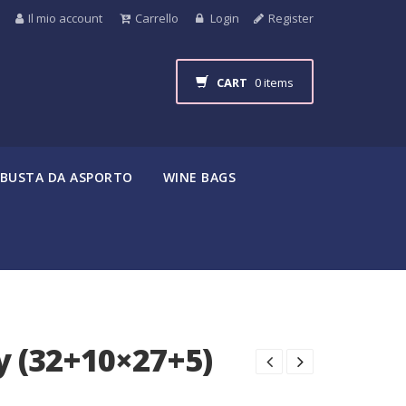
Il mio account
Carrello
Login
Register
CART
0 items
BUSTA DA ASPORTO
WINE BAGS
y (32+10×27+5)