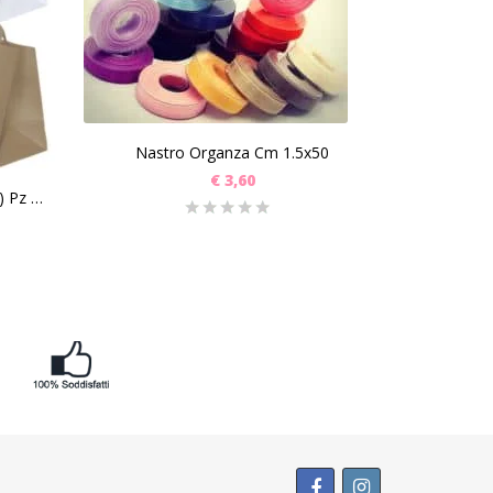
SCEGLI
Nastro Organza Cm 1.5x50
€
3,60
SC
Shopper Take Away (32+20x32) Pz 200