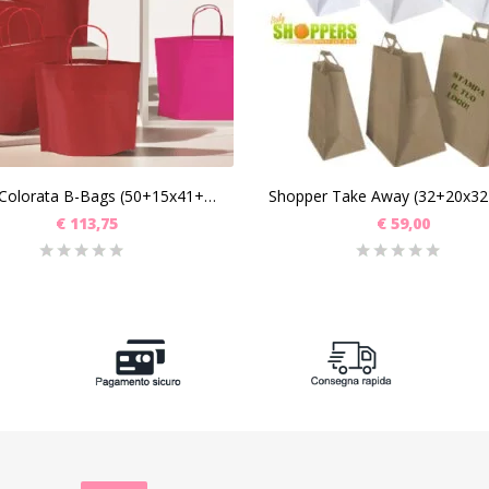
SCEGLI
SCEGLI
Busta Colorata B-Bags (50+15x41+1) Pz 250
€
113,75
€
59,00