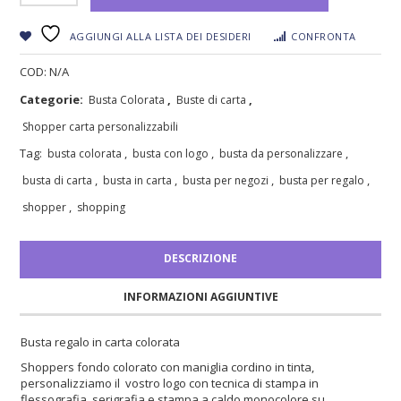
AGGIUNGI ALLA LISTA DEI DESIDERI
CONFRONTA
COD:
N/A
Categorie:
,
,
Busta Colorata
Buste di carta
Shopper carta personalizzabili
Tag:
,
,
,
busta colorata
busta con logo
busta da personalizzare
,
,
,
,
busta di carta
busta in carta
busta per negozi
busta per regalo
,
shopper
shopping
DESCRIZIONE
INFORMAZIONI AGGIUNTIVE
Busta regalo in carta colorata
Shoppers fondo colorato con maniglia cordino in tinta,
personalizziamo il vostro logo con tecnica di stampa in
flessografia, serigrafia e stampa a caldo monocolore su