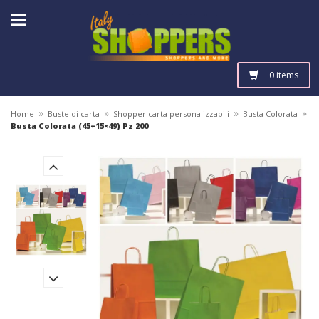
0 items
»
»
»
»
Home
Buste di carta
Shopper carta personalizzabili
Busta Colorata
Busta Colorata (45+15×49) Pz 200