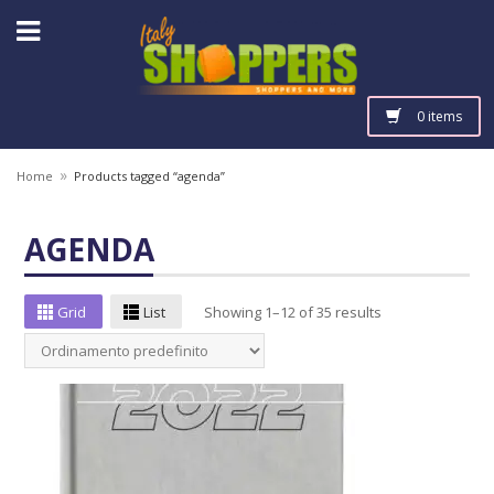
0 items
»
Home
Products tagged “agenda”
AGENDA
Grid
List
Showing 1–12 of 35 results