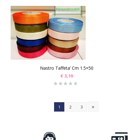
Nastro Taffeta’ Cm 1.5×50
€
3,10
»
1
2
3