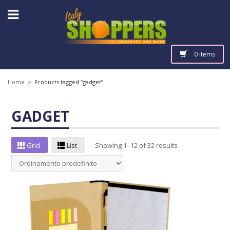
0 items
»
Home
Products tagged “gadget”
GADGET
Grid
List
Showing 1–12 of 32 results