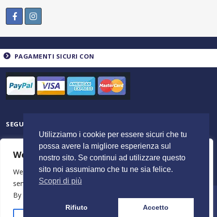
PAGAMENTI SICURI CON
SEGUICI SU
Utilizziamo i cookie per essere sicuri che tu
possa avere la migliore esperienza sul
We value your privacy
nostro sito. Se continui ad utilizzare questo
sito noi assumiamo che tu ne sia felice.
We use cookies to enhance your browsing experience,
Scopri di più
serve personalised ads or content, and analyse our traffic.
By clicking "Accept All", you consent to our use of cookies.
© 2023 ItalyShoppers - P.I 02720720602 | Credit by
MimosaBlu
Rifiuto
Accetto
Stampa e Costi
Spedizione e Resi
Termini e Condizioni
Azienda