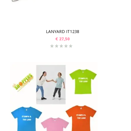
LANYARD IT1238
€
27,50