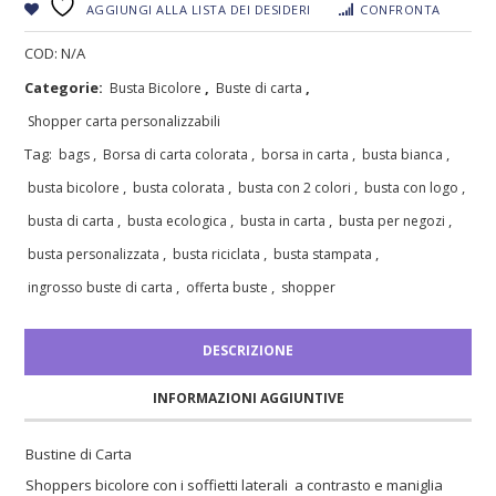
AGGIUNGI ALLA LISTA DEI DESIDERI
CONFRONTA
COD:
N/A
Categorie:
,
,
Busta Bicolore
Buste di carta
Shopper carta personalizzabili
Tag:
,
,
,
,
bags
Borsa di carta colorata
borsa in carta
busta bianca
,
,
,
,
busta bicolore
busta colorata
busta con 2 colori
busta con logo
,
,
,
,
busta di carta
busta ecologica
busta in carta
busta per negozi
,
,
,
busta personalizzata
busta riciclata
busta stampata
,
,
ingrosso buste di carta
offerta buste
shopper
DESCRIZIONE
INFORMAZIONI AGGIUNTIVE
Bustine di Carta
Shoppers bicolore con i soffietti laterali a contrasto e maniglia