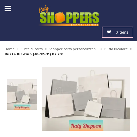
0 items
»
»
»
»
Home
Buste di carta
Shopper carta personalizzabili
Busta Bicolore
Buste Bic-Duo (40+12+31) Pz 200