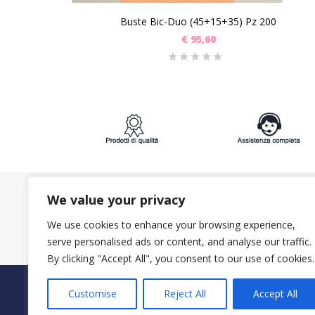
Buste Bic-Duo (45+15+35) Pz 200
€
95,60
We value your privacy
ISCRIVITI ALLA NEWSLETTER:
We use cookies to enhance your browsing experience,
serve personalised ads or content, and analyse our traffic.
By clicking "Accept All", you consent to our use of cookies.
PAGAMENTI SICURI CON
Customise
Reject All
Accept All