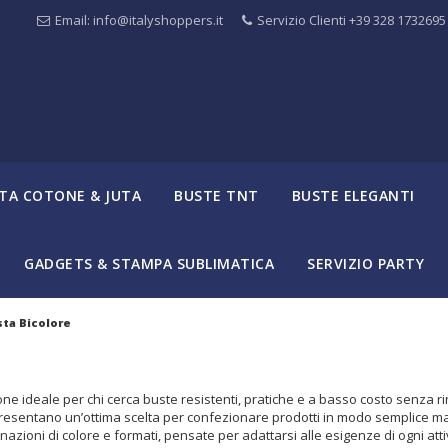
Email: info@italyshoppers.it
Servizio Clienti +39 328 1732695
TA COTONE & JUTA
BUSTE TNT
BUSTE ELEGANTI
GADGETS & STAMPA SUBLIMATICA
SERVIZIO PARTY
ta Bicolore
ne ideale per chi cerca buste resistenti, pratiche e a basso costo senza r
ppresentano un’ottima scelta per confezionare prodotti in modo semplice ma
nazioni di colore e formati, pensate per adattarsi alle esigenze di ogni atti