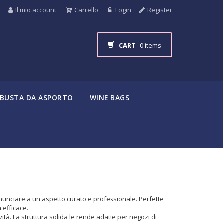
Il mio account
Carrello
Login
Register
CART
0 items
BUSTA DA ASPORTO
WINE BAGS
inunciare a un aspetto curato e professionale. Perfette
 efficace.
vità. La struttura solida le rende adatte per negozi di