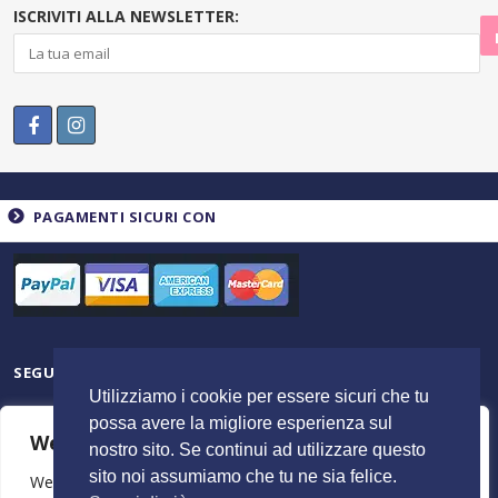
ISCRIVITI ALLA NEWSLETTER:
PAGAMENTI SICURI CON
SEGUICI SU
Utilizziamo i cookie per essere sicuri che tu
possa avere la migliore esperienza sul
We value your privacy
nostro sito. Se continui ad utilizzare questo
sito noi assumiamo che tu ne sia felice.
We use cookies to enhance your browsing experience,