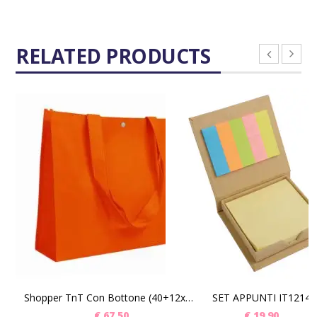
RELATED PRODUCTS
SCEGLI
SCEGLI
Shopper TnT Con Bottone (40+12x32) Pz 50
SET APPUNTI IT1214
€
67,50
€
19,90