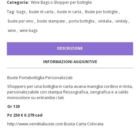
Categoria:
Wine Bags o Shopper per bottiglie
Tag:
,
,
,
,
bags
buste di carta
buste in carta
Buste per bottiglie
,
,
,
,
,
buste per vino
buste stampate
porta bottiglia
vinitalia
vinitaly
,
wine
wine bags
DESCRIZIONE
INFORMAZIONI AGGIUNTIVE
Buste Portabottiglia Personalizzati
Shoppers per una bottiglia in carta avana maniglia cordino in tinta,
personalizzabile con stampa flessografica, serigrafica e a caldo
monocolore su entrambe i lati
Gr 120
Pz 250 € 0.279 cad
http://www.venditabuste.com
Busta Carta Colorata