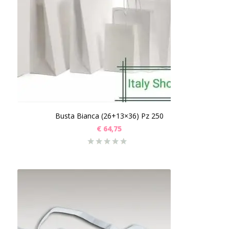
Busta Bianca (26+13×36) Pz 250
€
64,75