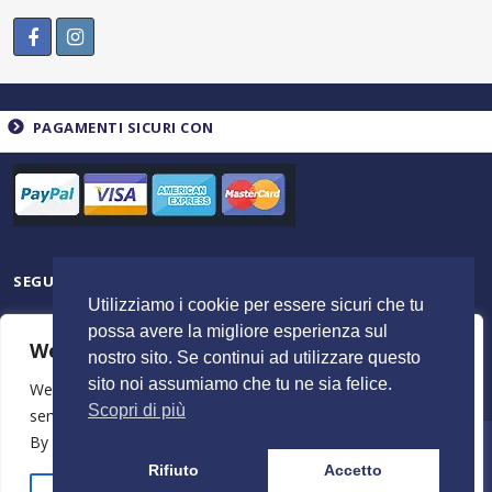
PAGAMENTI SICURI CON
SEGUICI SU
Utilizziamo i cookie per essere sicuri che tu
possa avere la migliore esperienza sul
We value your privacy
nostro sito. Se continui ad utilizzare questo
sito noi assumiamo che tu ne sia felice.
We use cookies to enhance your browsing experience,
Scopri di più
serve personalised ads or content, and analyse our traffic.
By clicking "Accept All", you consent to our use of cookies.
© 2023 ItalyShoppers - P.I 02720720602 | Credit by
MimosaBlu
Rifiuto
Accetto
Stampa e Costi
Spedizione e Resi
Termini e Condizioni
Azienda