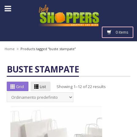
0 items
»
Home
Products tagged “buste stampate”
BUSTE STAMPATE
Grid
List
Showing 1–12 of 22 results