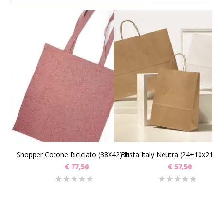
SCEGLI
SCEGLI
Busta Italy Neutra (24+10x21)
Shopper Cotone Riciclato (38X42) Pz 50
€
77,50
€
57,50