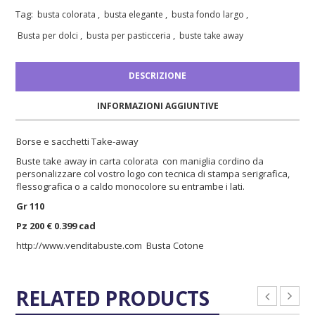
Tag:
,
,
,
busta colorata
busta elegante
busta fondo largo
,
,
Busta per dolci
busta per pasticceria
buste take away
DESCRIZIONE
INFORMAZIONI AGGIUNTIVE
Borse e sacchetti Take-away
Buste take away in carta colorata con maniglia cordino da
personalizzare col vostro logo con tecnica di stampa serigrafica,
flessografica o a caldo monocolore su entrambe i lati.
Gr 110
Pz 200 € 0.399 cad
http://www.venditabuste.com
Busta Cotone
RELATED PRODUCTS