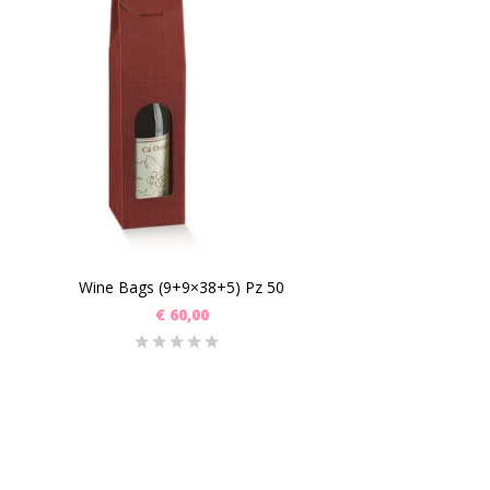
Wine Bags (9+9×38+5) Pz 50
€
60,00