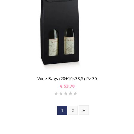
Wine Bags (20+10×38,5) Pz 30
€
53,70
»
1
2