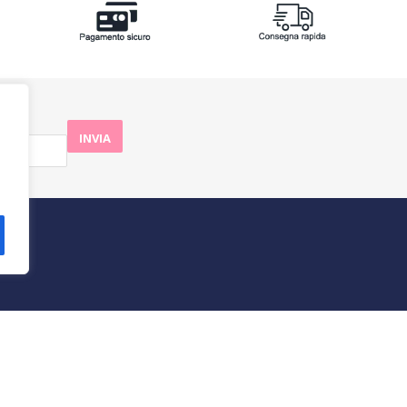
aBlu
Azienda
Te