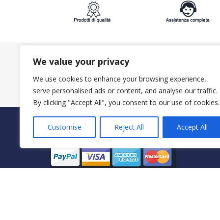
We value your privacy
ISCRIVITI ALLA NEWSLETTER:
We use cookies to enhance your browsing experience,
serve personalised ads or content, and analyse our traffic.
By clicking "Accept All", you consent to our use of cookies.
PAGAMENTI SICURI CON
Customise
Reject All
Accept All
© 2023 ItalyShoppers - P.I 02720720602 | Credit by
Mimos