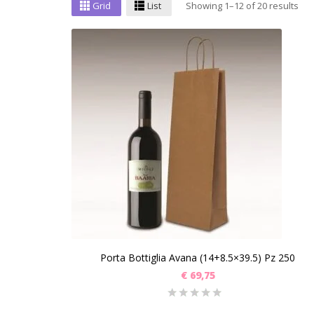
Grid
List
Showing 1–12 of 20 results
Porta Bottiglia Avana (14+8.5×39.5) Pz 250
€
69,75