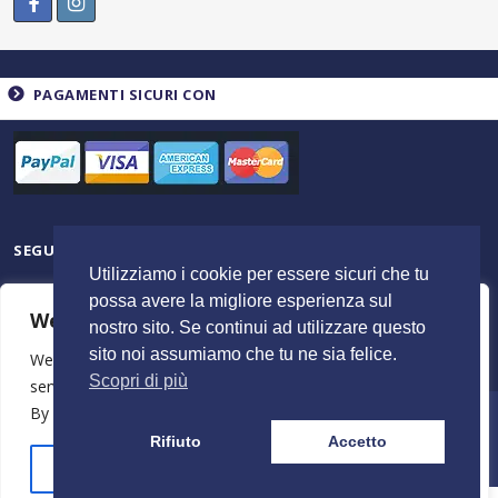
PAGAMENTI SICURI CON
SEGUICI SU
Utilizziamo i cookie per essere sicuri che tu
possa avere la migliore esperienza sul
We value your privacy
nostro sito. Se continui ad utilizzare questo
sito noi assumiamo che tu ne sia felice.
We use cookies to enhance your browsing experience,
Scopri di più
serve personalised ads or content, and analyse our traffic.
By clicking "Accept All", you consent to our use of cookies.
© 2023 ItalyShoppers - P.I 02720720602 | Credit by
MimosaBlu
Rifiuto
Accetto
Stampa e Costi
Spedizione e Resi
Termini e Condizioni
Azienda
Customise
Reject All
Accept All
Need help? Our team is just a message away