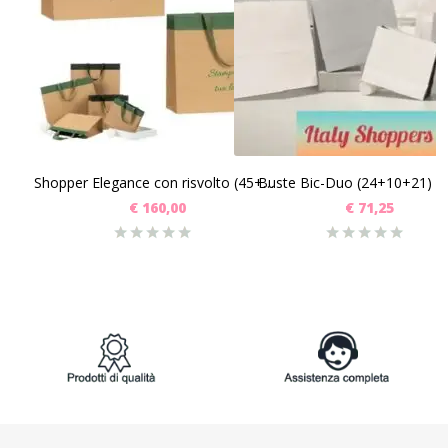
SCEGLI
SCEGLI
Buste Bic-Duo (24+10+21) P
Shopper Elegance con risvolto (45+15x35) Pz 100
€
160,00
€
71,25