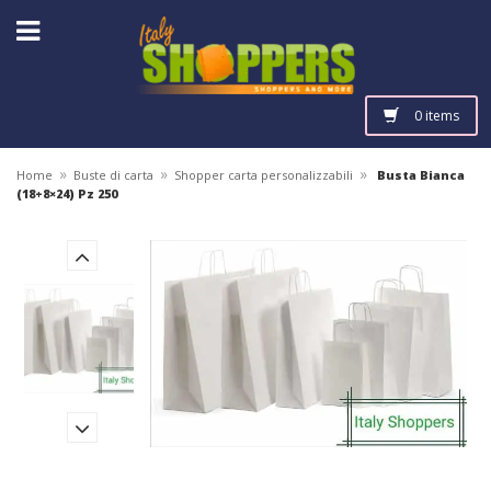
0 items
»
»
»
Home
Buste di carta
Shopper carta personalizzabili
Busta Bianca
(18+8×24) Pz 250