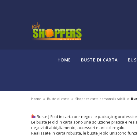
HOME
BUSTE DI CARTA
BUS
»
»
»
Home
Buste di carta
Shopper carta personalizzabili
Bus
Buste J-Fold in carta per negozi e packaging professio
Le buste J-Fold in carta sono una soluzione pratica e resis
negozi di abbigliamento, accessori e articoli regalo.
Realizzate in carta robusta, le buste J-Fold uniscono fu