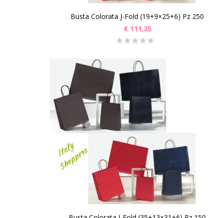
Busta Colorata J-Fold (19+9×25+6) Pz 250
€
111,25
Busta Colorata J-Fold (35+13×31+6) Pz 150