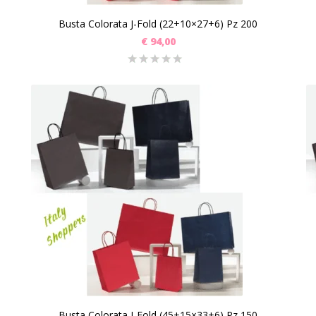
Busta Colorata J-Fold (22+10×27+6) Pz 200
€
94,00
Busta Colorata J-Fold (45+15×33+6) Pz 150