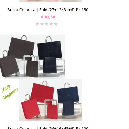
Busta Colorata J-Fold (27+12×31+6) Pz 150
€
82,50
Busta Colorata J-Fold (54+16×43+6) Pz 100