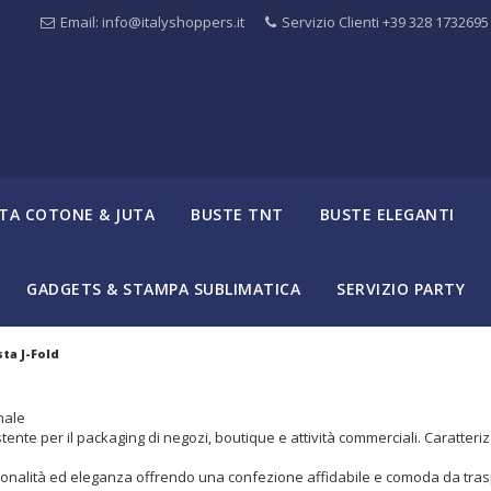
Email: info@italyshoppers.it
Servizio Clienti +39 328 1732695
TA COTONE & JUTA
BUSTE TNT
BUSTE ELEGANTI
GADGETS & STAMPA SUBLIMATICA
SERVIZIO PARTY
ta J-Fold
nale
tente per il packaging di negozi, boutique e attività commerciali. Caratterizz
nzionalità ed eleganza offrendo una confezione affidabile e comoda da tras