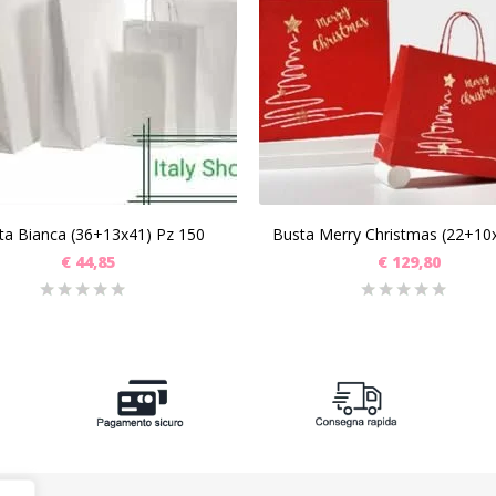
SCEGLI
SCEGLI
ta Bianca (36+13x41) Pz 150
€
44,85
€
129,80