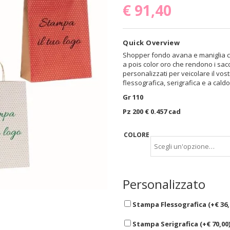
€
91,40
Quick Overview
Shopper fondo avana e maniglia cord
a pois color oro che rendono i sacc
personalizzati per veicolare il vo
flessografica, serigrafica e a cald
Gr 110
Pz 200 € 0.457
cad
COLORE
Personalizzato
Stampa Flessografica (+
€
36,
Stampa Serigrafica (+
€
70,00