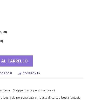
5,00
)
00
)
 AL CARRELLO
DESIDERI
CONFRONTA
,
antasia
Shopper carta personalizzabili
,
,
,
o
busta da personalizzare
busta di carta
busta fantasia