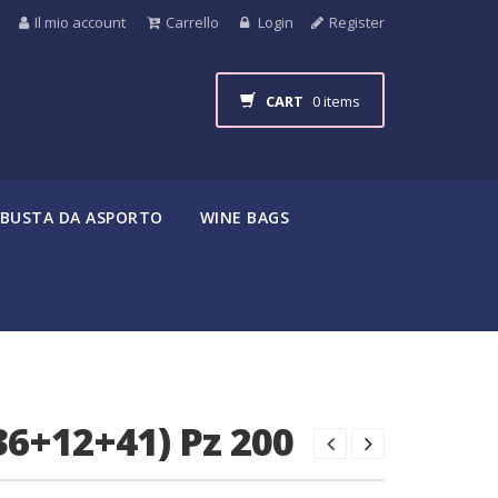
Il mio account
Carrello
Login
Register
CART
0 items
BUSTA DA ASPORTO
WINE BAGS
36+12+41) Pz 200