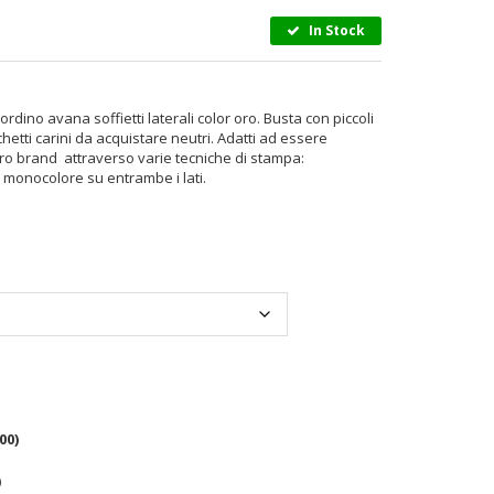
In Stock
ino avana soffietti laterali color oro. Busta con piccoli
hetti carini da acquistare neutri. Adatti ad essere
stro brand attraverso varie tecniche di stampa:
o monocolore su entrambe i lati.
00
)
)