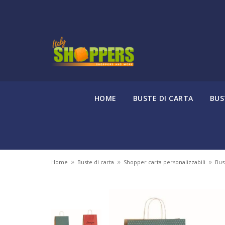
HOME
BUSTE DI CARTA
BUS
»
»
»
Home
Buste di carta
Shopper carta personalizzabili
Bus