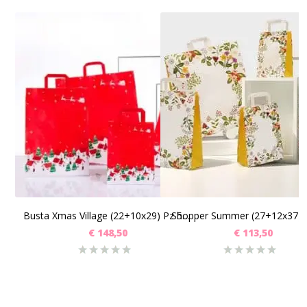
SCEGLI
SCEGLI
Shopper Summer (27+12x37) 
Busta Xmas Village (22+10x29) Pz 500
€
148,50
€
113,50