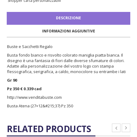
Shopper carta personalizzabili
DESCRIZIONE
INFORMAZIONI AGGIUNTIVE
Buste e Sacchetti Regalo
Busta fondo bianco e risvolto colorato maniglia piatta bianca. Il
disegno è una fantasia di fiori dalle diverse sfumature di colori.
Adatte alla personalizzazione del vostro logo con stampa
flessografica, serigrafica, a caldo, monocolore su entrambe i lati
Gr 90
Pz 350 € 0.339 cad
http://www.venditabuste.com
Busta Atena (27+12&#215;37) Pz 350
RELATED PRODUCTS