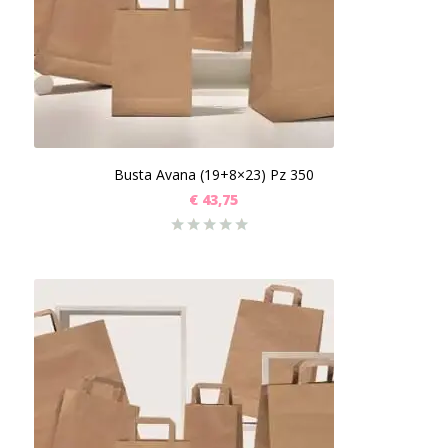
Busta Avana (19+8×23) Pz 350
€
43,75