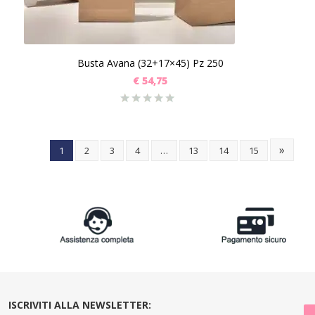
Busta Avana (32+17×45) Pz 250
€
54,75
»
1
2
3
4
…
13
14
15
ISCRIVITI ALLA NEWSLETTER: