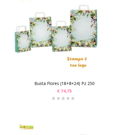
Busta Flores (18+8×24) Pz 250
€
74,75