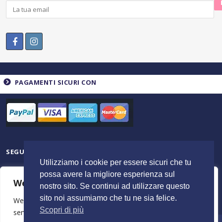
PAGAMENTI SICURI CON
SEGUICI SU
Utilizziamo i cookie per essere sicuri che tu
possa avere la migliore esperienza sul
We value your privacy
nostro sito. Se continui ad utilizzare questo
sito noi assumiamo che tu ne sia felice.
We use cookies to enhance your browsing experience,
Scopri di più
serve personalised ads or content, and analyse our traffic.