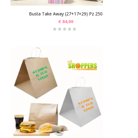
Busta Take Away (27+17×29) Pz 250
€
84,00