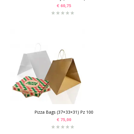
€
60,75
Pizza Bags (37+33×31) Pz 100
€
75,00