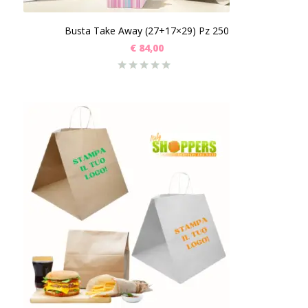
Busta Take Away (27+17×29) Pz 250
€
84,00