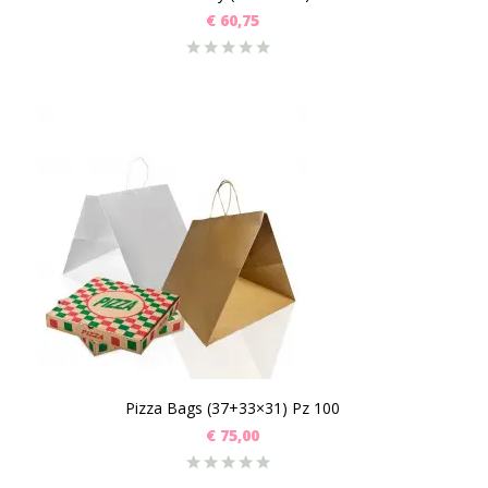
€
60,75
Pizza Bags (37+33×31) Pz 100
€
75,00