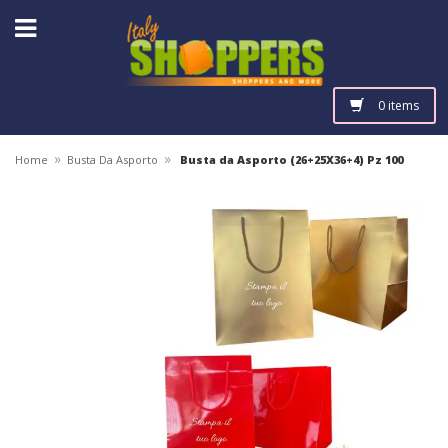
0 items
»
»
Home
Busta Da Asporto
Busta da Asporto (26+25X36+4) Pz 100