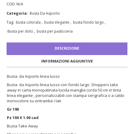
COD:
N/A
Categoria:
Busta Da Asporto
Tag:
,
,
,
busta colorata
busta elegante
busta fondo largo
,
Busta per dolci
busta per pasticceria
DESCRIZIONE
INFORMAZIONI AGGIUNTIVE
Busta da Asporto linea lusso
Busta da Asporto linea lusso con fondo largo. Shoppers take
away in carta monopatinata lucida maniglia corda 50 cm in tinta
linea elegante , personalizzabili con stampa serigrafica o a caldo
monocolore su entrambe i lati
Gr 190
Pz 100 € 1.00 cad
Busta Take Away