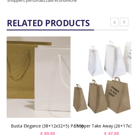
Shoppers personalizzate economiche
RELATED PRODUCTS
SCEGLI
SCEGLI
Busta Elegance (38+12x32+5) Pz 100
€
89,00
€
47,00