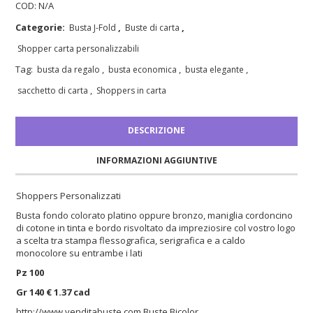
COD:
N/A
Categorie:
,
,
Busta J-Fold
Buste di carta
Shopper carta personalizzabili
Tag:
,
,
,
busta da regalo
busta economica
busta elegante
,
sacchetto di carta
Shoppers in carta
DESCRIZIONE
INFORMAZIONI AGGIUNTIVE
Shoppers Personalizzati
Busta fondo colorato platino oppure bronzo, maniglia cordoncino
di cotone in tinta e bordo risvoltato da impreziosire col vostro logo
a scelta tra stampa flessografica, serigrafica e a caldo
monocolore su entrambe i lati
Pz 100
Gr 140 € 1.37 cad
http://www.venditabuste.com
Buste Bicolor