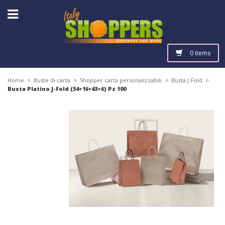
0 items
»
»
»
»
Home
Buste di carta
Shopper carta personalizzabili
Busta J-Fold
Busta Platino J-Fold (54+16×43+6) Pz 100