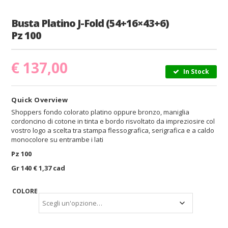
Busta Platino J-Fold (54+16×43+6)
Pz 100
€
137,00
In Stock
Quick Overview
Shoppers fondo colorato platino oppure bronzo, maniglia
cordoncino di cotone in tinta e bordo risvoltato da impreziosire col
vostro logo a scelta tra stampa flessografica, serigrafica e a caldo
monocolore su entrambe i lati
Pz 100
Gr 140 € 1,37 cad
COLORE