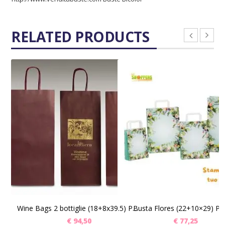
RELATED PRODUCTS
SCEGLI
SCEGLI
Wine Bags 2 bottiglie (18+8x39.5) Pz 350
Busta Flores (22+10×29) Pz
€
94,50
€
77,25