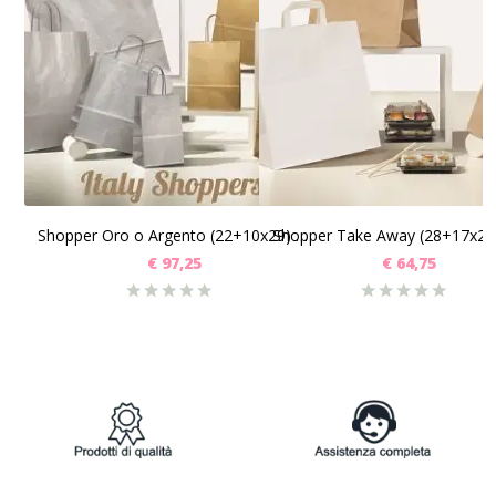
SCEGLI
SCEGLI
Shopper Oro o Argento (22+10x29) Pz 250
€
97,25
€
64,75