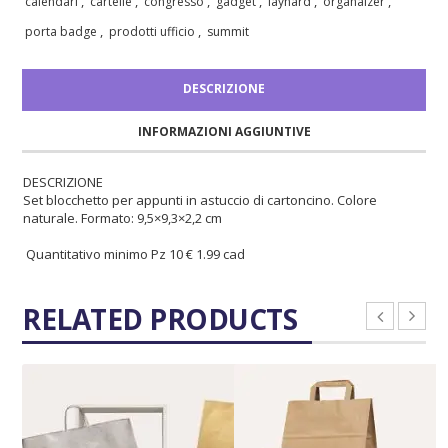
,
,
,
,
,
,
calendari
cartelle
congresso
gadget
laynard
organaizer
,
,
porta badge
prodotti ufficio
summit
DESCRIZIONE
INFORMAZIONI AGGIUNTIVE
DESCRIZIONE
Set blocchetto per appunti in astuccio di cartoncino. Colore
naturale. Formato: 9,5×9,3×2,2 cm
Quantitativo minimo Pz 10 € 1.99 cad
RELATED PRODUCTS