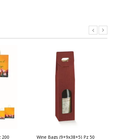
SCEGLI
SC
z 200
Wine Bags (9+9x38+5) Pz 50
Buste Tak