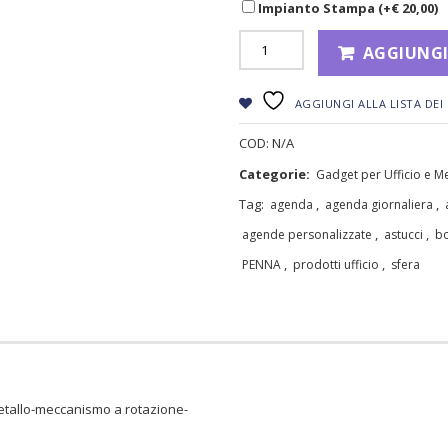
Impianto Stampa (+
€
20,00
)
AGGIUNGI
AGGIUNGI ALLA LISTA DEI 
COD:
N/A
Categorie:
Gadget per Ufficio e M
Tag:
,
,
agenda
agenda giornaliera
,
,
agende personalizzate
astucci
bo
,
,
PENNA
prodotti ufficio
sfera
metallo-meccanismo a rotazione-