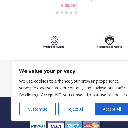
€
98,00
We value your privacy
ISCRIVITI ALLA NEWSLETTER:
We use cookies to enhance your browsing experience,
serve personalised ads or content, and analyse our traffic.
By clicking "Accept All", you consent to our use of cookies.
PAGAMENTI SICURI CON
Customise
Reject All
Accept All