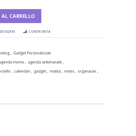
 AL CARRELLO
DESIDERI
CONFRONTA
,
eeting
Gadget Personalizzati
,
,
agenda memo
agenda settimanale
,
,
,
,
,
,
rsello
calendari
gadget
matita
notes
organaizer