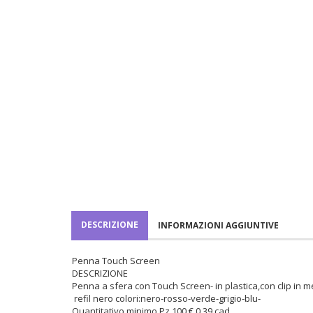
DESCRIZIONE
INFORMAZIONI AGGIUNTIVE
Penna Touch Screen
DESCRIZIONE
Penna a sfera con Touch Screen- in plastica,con clip in 
refil nero colori:nero-rosso-verde-grigio-blu-
Quantitativo minimo Pz 100 € 0,39 cad