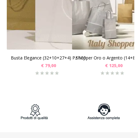
SCEGLI
SCEGLI
Busta Elegance (32+10+27+4) Pz 100
€
79,00
€
125,00