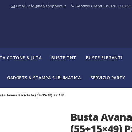
Email: info@italyshoppers.it
Servizio Clienti +39 328 1732695
TA COTONE & JUTA
BUSTE TNT
BUSTE ELEGANTI
GADGETS & STAMPA SUBLIMATICA
SERVIZIO PARTY
ta Avana Riciclata (55+15×49) Pz 150
Busta Avana 
(55+15×49) P