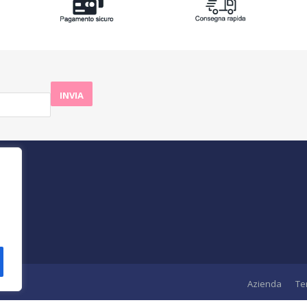
aBlu
Azienda
Te