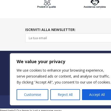
ISCRIVITI ALLA NEWSLETTER:
PAGAMENTI SICURI CON
We value your privacy
We use cookies to enhance your browsing experience,
serve personalised ads or content, and analyse our traffic.
By clicking "Accept All", you consent to our use of cookies.
Customise
Reject All
Accept All
© 2023 ItalyShoppers - P.I 02720720602 | Credit by
Mimos
Need help? Our team is just a message away