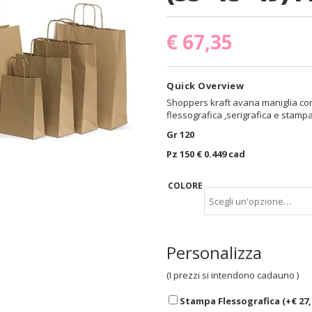
€
67,35
Quick Overview
Shoppers kraft avana maniglia cor
flessografica ,serigrafica e stamp
Gr 120
Pz 150 € 0.449 cad
COLORE
Personalizza
(I prezzi si intendono cadauno )
Stampa Flessografica (+
€
27,