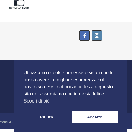
SEGUICI SU
Utilizziamo i cookie per essere sicuri che tu
possa avere la migliore esperienza sul
nostro sito. Se continui ad utilizzare questo
sito noi assumiamo che tu ne sia felice.
Scopri di più
Rifiuto
Accetto
rmini e Condizioni
Spedizione e Resi
Stampa e Costi