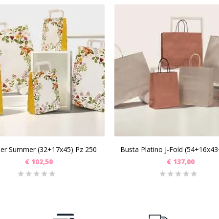
SCEGLI
SCEGLI
er Summer (32+17x45) Pz 250
€
102,50
€
137,00