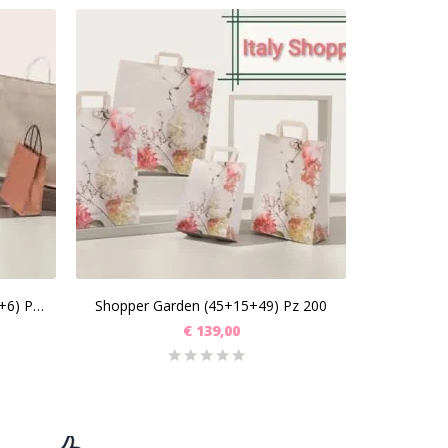
SCEGLI
SC
Busta Platino J-Fold (54+16x43+6) Pz 100
Shopper Garden (45+15+49) Pz 200
€
139,00