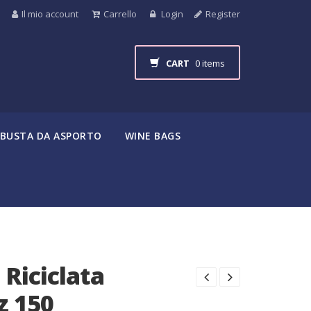
Il mio account
Carrello
Login
Register
CART
0 items
BUSTA DA ASPORTO
WINE BAGS
Riciclata
z 150