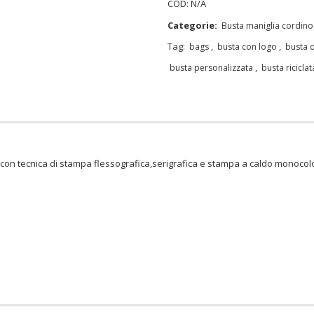
COD:
N/A
Categorie:
Busta maniglia cordino
Tag:
,
,
bags
busta con logo
busta d
,
busta personalizzata
busta riciclat
con tecnica di stampa flessografica,serigrafica e stampa a caldo monocolo