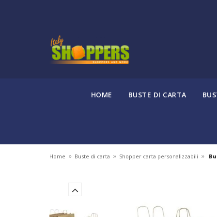
HOME
BUSTE DI CARTA
BUS
»
»
»
Home
Buste di carta
Shopper carta personalizzabili
Bus