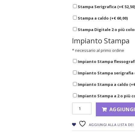
Stampa Serigrafica (+
€
52,50
Stampa a caldo (+
€
60,00
)
Stampa Digitale 2 o più color
Impianto Stampa
* necessario al primo ordine
Impianto Stampa flessografi
Impianto Stampa serigrafia 
Impianto Stampa a caldo (+
Impianto Stampa a 2 o più co
AGGIUNGI
AGGIUNGI ALLA LISTA DEI 