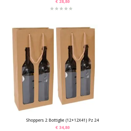
€
28,80
Shoppers 2 Bottiglie (12+12X41) Pz 24
€
34,80