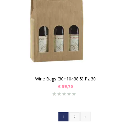
Wine Bags (30+10×38.5) Pz 30
€
59,70
»
1
2