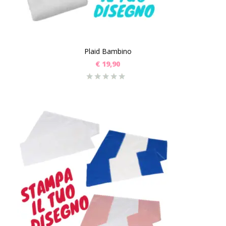
Plaid Bambino
€
19,90