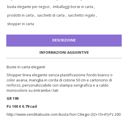
,
,
busta elegante per negozi
imballaggi borse in carta
,
,
,
prodotti in carta
sacchetti di carta
sacchetto regalo
shopper in carta
DESCRIZIONE
INFORMAZIONI AGGIUNTIVE
Buste in carta eleganti
Shopper linea elegante senza plastificazione fondo bianco o
color avana, maniglia in corda di cotone 50 cm e cartoncino di
rinforzo, personalizzabile con stampa serigrafica e a caldo
monocolore su entrambe i lati
GR 190
Pz 100 € 0.79 cad
http://www.venditabuste.com
Busta Fiori Ciliegio (32+13+41) Pz 200