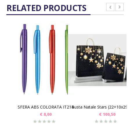
RELATED PRODUCTS
SCEGLI
SCEGLI
SFERA ABS COLORATA IT214
€
8,00
€
100,50