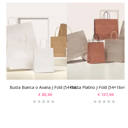
SCEGLI
SCEGLI
Busta Bianca o Avana J-Fold (54+16x43+6) Pz 100
€
85,00
€
137,00