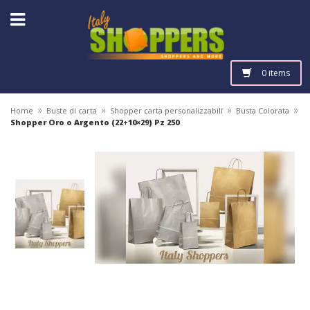
0 items
»
»
»
»
Home
Buste di carta
Shopper carta personalizzabili
Busta Colorata
Shopper Oro o Argento (22+10×29) Pz 250