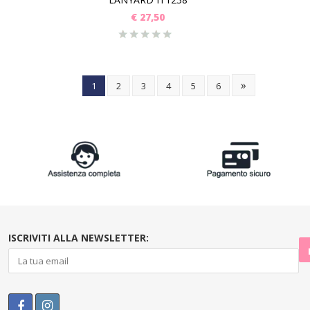
€
27,50
»
1
2
3
4
5
6
ISCRIVITI ALLA NEWSLETTER: