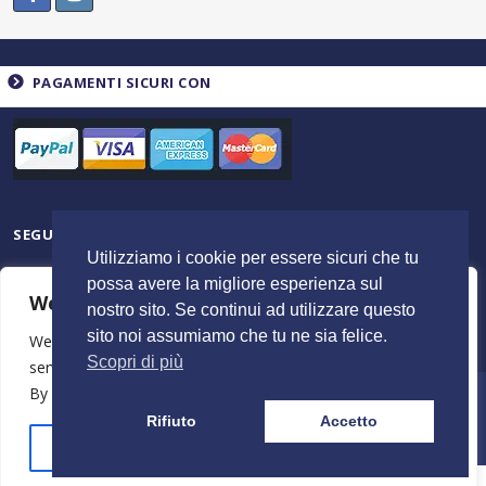
PAGAMENTI SICURI CON
SEGUICI SU
Utilizziamo i cookie per essere sicuri che tu
possa avere la migliore esperienza sul
We value your privacy
nostro sito. Se continui ad utilizzare questo
sito noi assumiamo che tu ne sia felice.
We use cookies to enhance your browsing experience,
Scopri di più
serve personalised ads or content, and analyse our traffic.
By clicking "Accept All", you consent to our use of cookies.
© 2023 ItalyShoppers - P.I 02720720602 | Credit by
MimosaBlu
Rifiuto
Accetto
Stampa e Costi
Spedizione e Resi
Termini e Condizioni
Azienda
Customise
Reject All
Accept All
Need help? Our team is just a message away