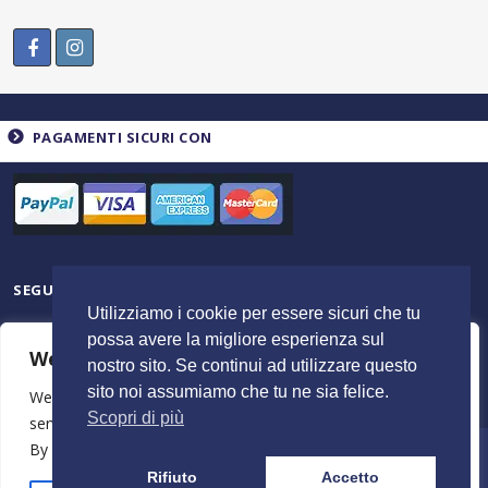
PAGAMENTI SICURI CON
SEGUICI SU
Utilizziamo i cookie per essere sicuri che tu
possa avere la migliore esperienza sul
We value your privacy
nostro sito. Se continui ad utilizzare questo
sito noi assumiamo che tu ne sia felice.
We use cookies to enhance your browsing experience,
Scopri di più
serve personalised ads or content, and analyse our traffic.
By clicking "Accept All", you consent to our use of cookies.
© 2023 ItalyShoppers - P.I 02720720602 | Credit by
MimosaBlu
Rifiuto
Accetto