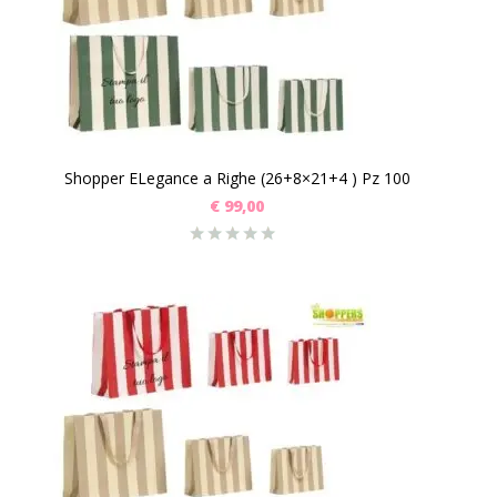
Shopper ELegance a Righe (26+8×21+4 ) Pz 100
€
99,00