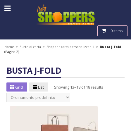
0 items
»
»
»
Home
Buste di carta
Shopper carta personalizzabili
Busta J-Fold
(Pagina 2)
BUSTA J-FOLD
Grid
List
Showing 13–18 of 18 results