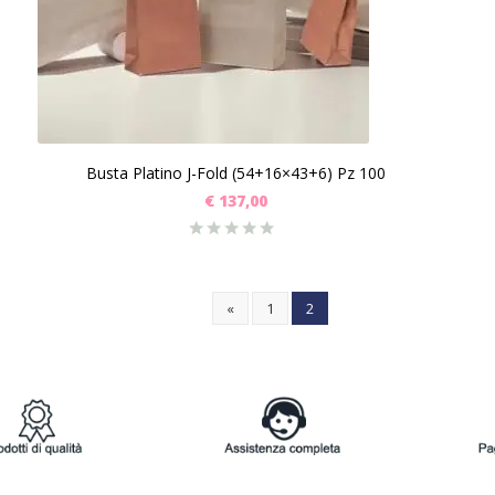
Busta Platino J-Fold (54+16×43+6) Pz 100
€
137,00
«
1
2