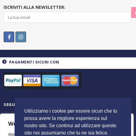
ISCRIVITI ALLA NEWSLETTER:
PAGAMENTI SICURI CON
SEGUICI SU
Utilizziamo i cookie per essere sicuri che tu
possa avere la migliore esperienza sul
We value your privacy
nostro sito. Se continui ad utilizzare questo
sito noi assumiamo che tu ne sia felice.
We use cookies to enhance your browsing experience,