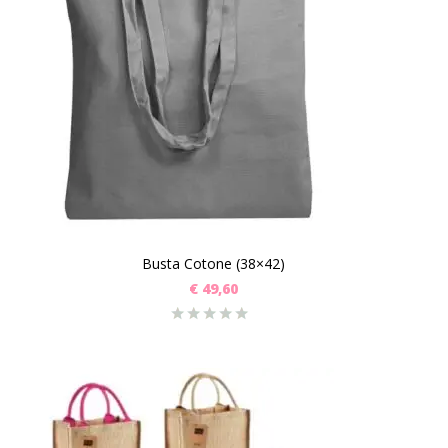
Busta Cotone (38×42)
€
49,60