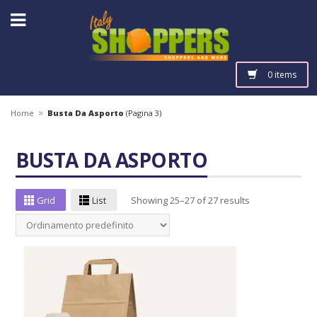
0 items
»
Home
Busta Da Asporto
(Pagina 3)
BUSTA DA ASPORTO
Grid
List
Showing 25–27 of 27 results