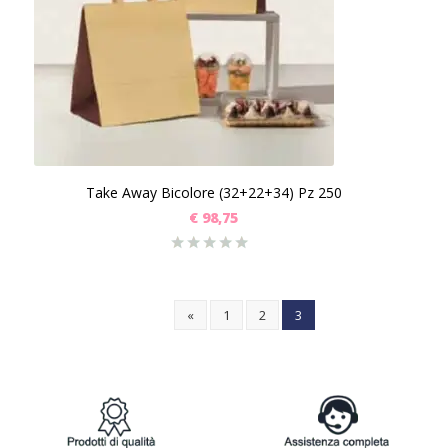
Take Away Bicolore (32+22+34) Pz 250
€
98,75
«
1
2
3