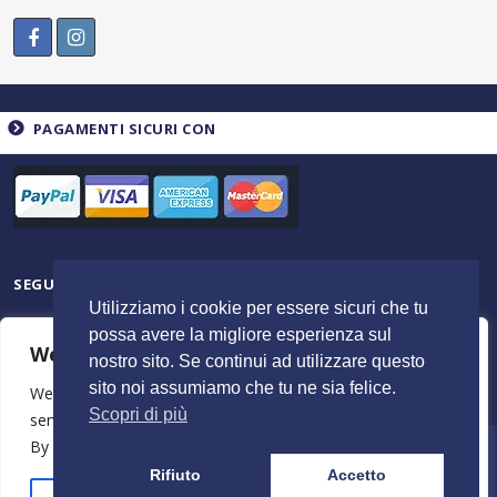
PAGAMENTI SICURI CON
SEGUICI SU
Utilizziamo i cookie per essere sicuri che tu
possa avere la migliore esperienza sul
We value your privacy
nostro sito. Se continui ad utilizzare questo
sito noi assumiamo che tu ne sia felice.
We use cookies to enhance your browsing experience,
Scopri di più
serve personalised ads or content, and analyse our traffic.
By clicking "Accept All", you consent to our use of cookies.
© 2023 ItalyShoppers - P.I 02720720602 | Credit by
MimosaBlu
Rifiuto
Accetto
Stampa e Costi
Spedizione e Resi
Termini e Condizioni
Azienda