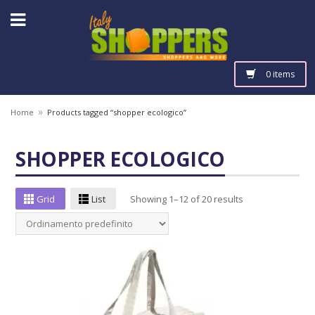
0 items
»
Home
Products tagged “shopper ecologico”
SHOPPER ECOLOGICO
Grid
List
Showing 1–12 of 20 results