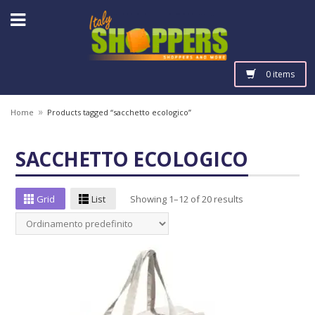
0 items
»
Home
Products tagged “sacchetto ecologico”
SACCHETTO ECOLOGICO
Grid
List
Showing 1–12 of 20 results