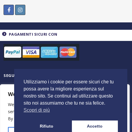
PAGAMENTI SICURI CON
SEGUICI SU
Utilizziamo i cookie per essere sicuri che tu
possa avere la migliore esperienza sul
We value your privacy
nostro sito. Se continui ad utilizzare questo
sito noi assumiamo che tu ne sia felice.
We use cookies to enhance your browsing experience,
Scopri di più
serve personalised ads or content, and analyse our traffic.
By clicking "Accept All", you consent to our use of cookies.
© 2023 ItalyShoppers - P.I 02720720602 | Credit by
MimosaBlu
Rifiuto
Accetto
Stampa e Costi
Spedizione e Resi
Termini e Condizioni
Azienda