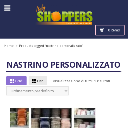
0 items
»
Home
Products tagged “nastrino personalizzato”
NASTRINO PERSONALIZZATO
Grid
List
Visualizzazione di tutti i 5 risultati